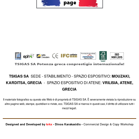
TSIGAS SA
SEDE - STABILIMENTO - SPAZIO ESPOSITIVO:
MOUZAKI,
KARDITSA, GRECIA
- SPAZIO ESPOSITIVO DI ATENE:
VRILISIA, ATENE,
GRECIA
Il materiale fotografico su questo sito Web è di proprietà di TSIGAS SA. È severamente vietata la riproduzione su
altre pagine web, stampe, quotidiani e riviste, ecc. TSIGAS SA si riserva in questi casi, il diritto di utilizzare tutti i
mezzi legali.
Commercial Design & Copy Workshop
Designed and Developed by
krkx
- Dinos Karakaxidis -