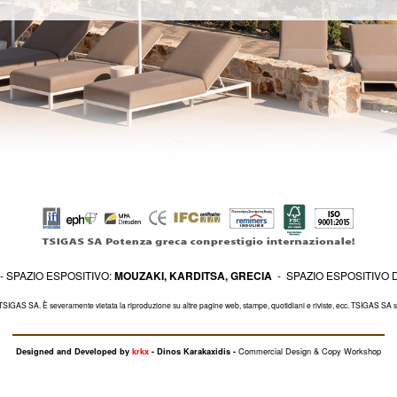
- SPAZIO ESPOSITIVO:
MOUZAKI, KARDITSA, GRECIA
- SPAZIO ESPOSITIVO 
TSIGAS SA. È severamente vietata la riproduzione su altre pagine web, stampe, quotidiani e riviste, ecc. TSIGAS SA si riserva
Commercial Design & Copy Workshop
Designed and Developed by
krkx
- Dinos Karakaxidis -