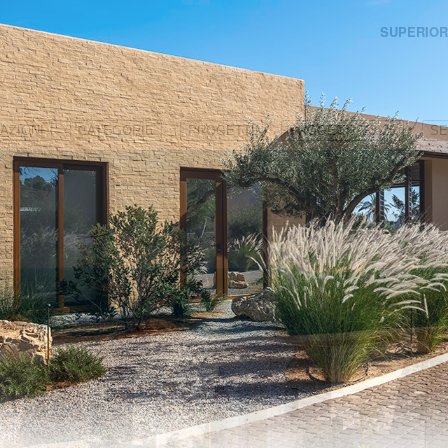
SUPERIOR
AZIONI
CATEGORIE
PROGETTI
PROGETTI '23-'26
SE